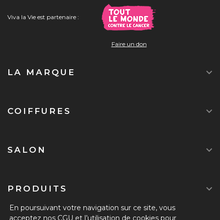
Viva la Vie est partenaire :
Faire un don

LA MARQUE

COIFFURES

SALON

PRODUITS
En poursuivant votre navigation sur ce site, vous
acceptez
nos CGU
et l’utilisation de cookies pour