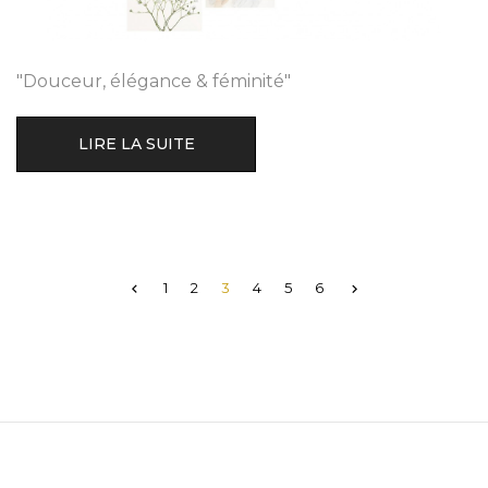
"Douceur, élégance & féminité"
LIRE LA SUITE
1
2
3
4
5
6

