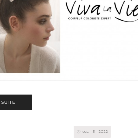
 SUITE
oct.
3
2022