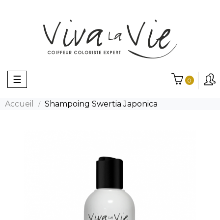
Basculer
☰
0
la
navigation
Accueil
Shampoing Swertia Japonica