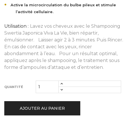
Active la microcirculation du bulbe pileux et stimule
l’activité cellulaire.
Utilisation :
Lavez vos cheveux avec le Shampooing
Swertia Japonica Viva La Vie, bien répartir,
émulsionner. Laisser agir 2 à 3 minutes. Puis Rincer.
En cas de contact avec les yeux, rincer
abondamment à l’eau. Pour un résultat optimal,
appliquez après le shampooing, le traitement sous
forme d’ampoules d’attaque et d’entretien.
QUANTITÉ
AJOUTER AU PANIER