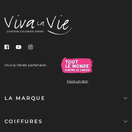
Viva la Vie est partenaire :
Faire un don

LA MARQUE

COIFFURES