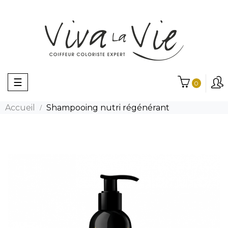
Basculer
☰
0
la
navigation
Accueil
Shampooing nutri régénérant