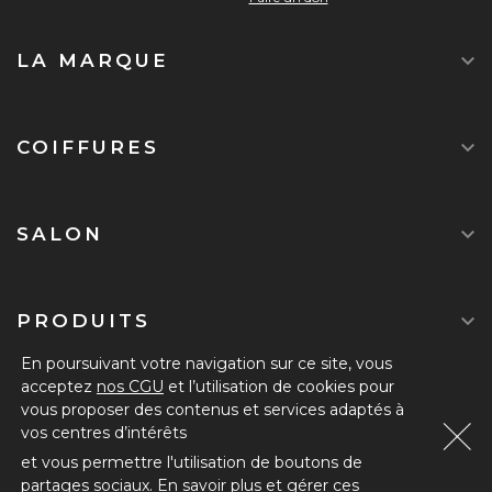

LA MARQUE

COIFFURES

SALON

PRODUITS
En poursuivant votre navigation sur ce site, vous
acceptez
nos CGU
et l’utilisation de cookies pour
DEVENIR ADHÉRENT
vous proposer des contenus et services adaptés à
vos centres d’intérêts
Mentions légales
-
Politque de confidentialité
-
CGU
-
Contact
et vous permettre l'utilisation de boutons de
partages sociaux.
En savoir plus et gérer ces