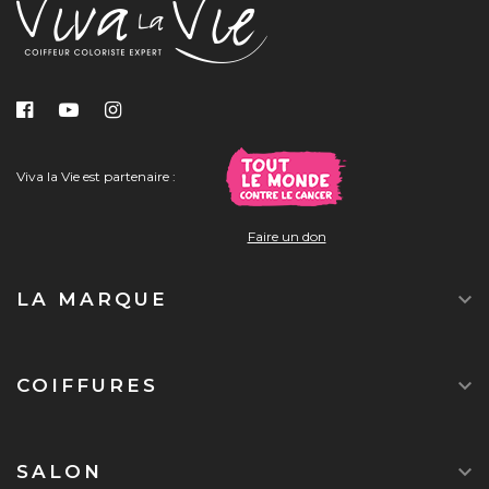
Viva la Vie est partenaire :
Faire un don

LA MARQUE

COIFFURES

SALON