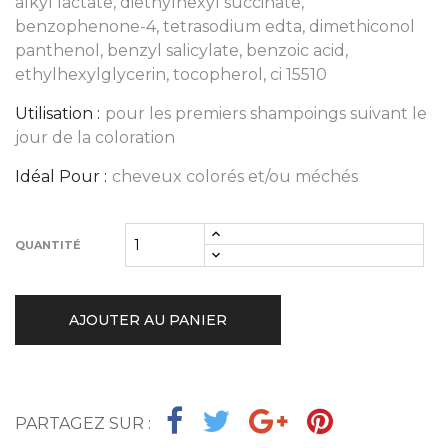
alkyl lactate, diethylhexyl succinate,
benzophenone-4, tetrasodium edta, dimethiconol
panthenol, benzyl salicylate, benzoic acid,
ethylhexylglycerin, tocopherol, ci 15510
Utilisation :
pour les premiers shampoings suivant le
jour de la coloration
Idéal Pour :
cheveux colorés et/ou méchés
QUANTITÉ
AJOUTER AU PANIER
PARTAGEZ SUR :