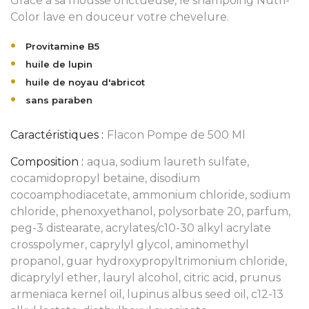
Grâce à sa mousse onctueuse, le shampoing Nutri-
Color lave en douceur votre chevelure.
Provitamine B5
huile de lupin
huile de noyau d'abricot
sans paraben
Caractéristiques :
Flacon Pompe de 500 Ml
Composition :
aqua, sodium laureth sulfate,
cocamidopropyl betaine, disodium
cocoamphodiacetate, ammonium chloride, sodium
chloride, phenoxyethanol, polysorbate 20, parfum,
peg-3 distearate, acrylates/c10-30 alkyl acrylate
crosspolymer, caprylyl glycol, aminomethyl
propanol, guar hydroxypropyltrimonium chloride,
dicaprylyl ether, lauryl alcohol, citric acid, prunus
armeniaca kernel oil, lupinus albus seed oil, c12-13