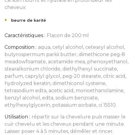
Ce soin nourrit et hydrate en profondeur les
cheveux
beurre de karité
Caractéristiques :
Flacon de 200 ml
Composition :
aqua, cetyl alcohol, cetearyl alcohol,
butyrospermum parkii butter, dimethicone peg-8
meadowfoamate, acetamide mea, phenoxyethanol,
stearalkonium chloride, diethylhexyl succinate,
parfum, caprylyl glycol, peg-20 stearate, citric acid,
hydrolyzed keratin, dimethiconol cysteine,
tetrasodium edta, acetic acid, monoethanolamine,
benzyl alcohol, edta, sodium benzoate,
ethylhexylglycerin, potassium sorbate, ci 15510.
Utilisation :
répartir sur la chevelure puis masser le
cuir chevelu et les cheveux pendant une minute.
Laisser poser 4 à 5 minutes, démêler et rincer.