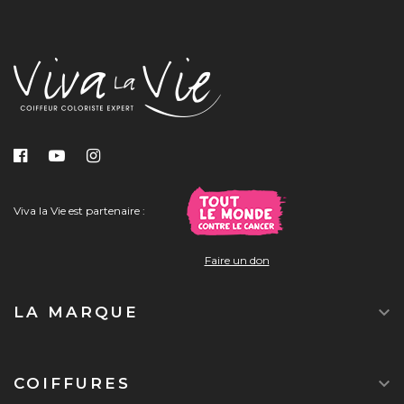
Viva la Vie est partenaire :
Faire un don

LA MARQUE

COIFFURES