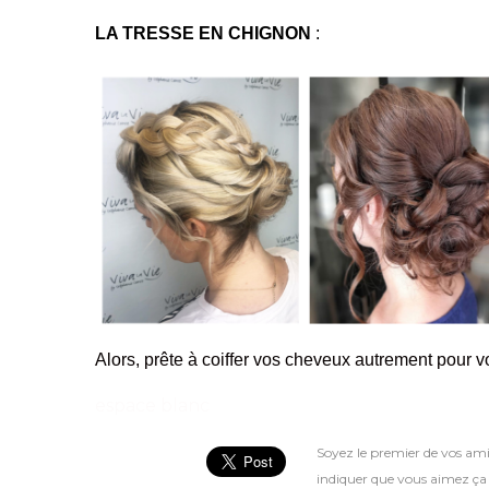
LA TRESSE EN CHIGNON
 : 
Alors, prête à coiffer vos cheveux autrement pour 
espace blanc
Soyez le premier de vos ami
indiquer que vous aimez ça