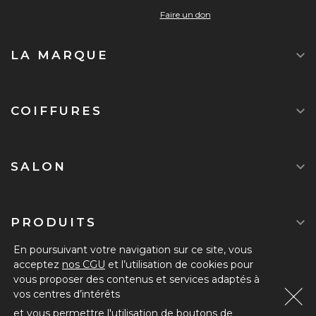
Faire un don

LA MARQUE

COIFFURES

SALON

PRODUITS
En poursuivant votre navigation sur ce site, vous
acceptez
nos CGU
et l’utilisation de cookies pour
DEVENIR ADHÉRENT
vous proposer des contenus et services adaptés à
vos centres d’intérêts
Mentions légales
-
Politque de confidentialité
-
CGU
-
Contact
et vous permettre l'utilisation de boutons de