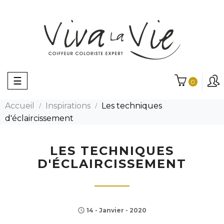
Basculer
☰
0
la
navigation
Accueil
Inspirations
Les techniques
d'éclaircissement
LES TECHNIQUES
D'ÉCLAIRCISSEMENT
14 - Janvier - 2020
