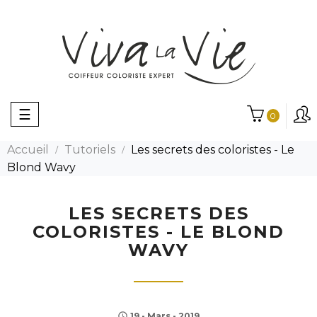
Basculer
☰
0
la
navigation
Accueil
Tutoriels
Les secrets des coloristes - Le
Blond Wavy
LES SECRETS DES
COLORISTES - LE BLOND
WAVY
19 - Mars - 2019
