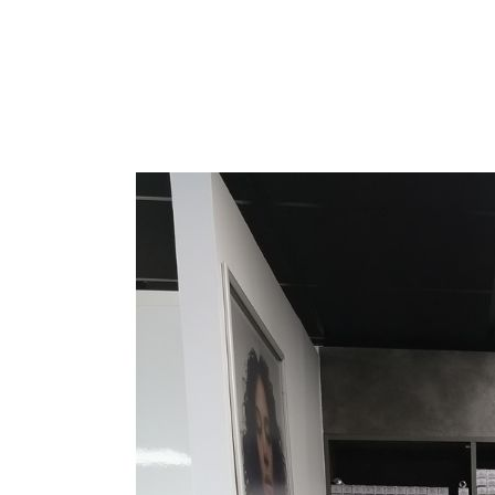
texte blanc
v