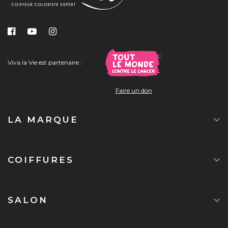
Viva la Vie est partenaire :
Faire un don

LA MARQUE

COIFFURES

SALON